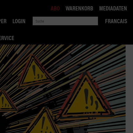
ABO
WARENKORB
MEDIADATEN
PER
LOGIN
FRANCAIS
ERVICE
ROBIN ROAD
AI RECHTSBERATUNG
VERKEHRSPOLITIK
WETTBEWERB