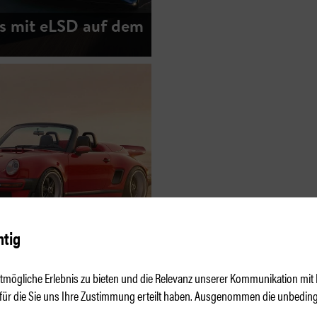
s mit eLSD auf dem
htig
Widebody-Cabrio –
geil
mögliche Erlebnis zu bieten und die Relevanz unserer Kommunikation mit I
 für die Sie uns Ihre Zustimmung erteilt haben. Ausgenommen die unbeding