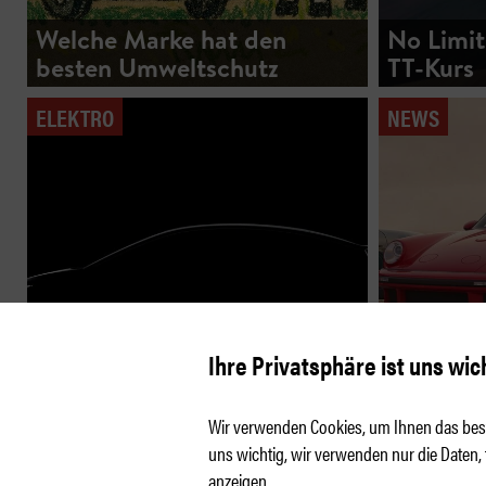
Welche Marke hat den
No Limit
besten Umweltschutz
TT-Kurs
ELEKTRO
NEWS
Ihre Privatsphäre ist uns wic
Audi A2 e-tron: Lieber spät
Singer 
als nie
breit ist 
Wir verwenden Cookies, um Ihnen das best
uns wichtig, wir verwenden nur die Daten,
anzeigen