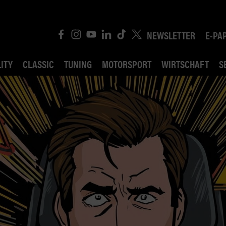
NEWSLETTER
E-PA
ITY
CLASSIC
TUNING
MOTORSPORT
WIRTSCHAFT
S