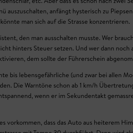
denschlaf, etc. Aber dass es schon nach zwei S
auszuschalten, anfängt hysterisch zu Piepsen, i
 könnte man sich auf die Strasse konzentrieren.
stent, den man ausschalten musste. Wer braucht
h nicht hinters Steuer setzen. Und wer dann noc
deaktivieren, dem sollte der Führerschein abge
e bis lebensgefährliche (und zwar bei allen Mo
den. Die Warntöne schon ab 1 km/h Übertretung
tspannend, wenn er im Sekundentakt gemassregel
nn es vorkommen, dass das Auto aus heiterem H
strasse mit Tempo 30 durchführt. Dann wird akti