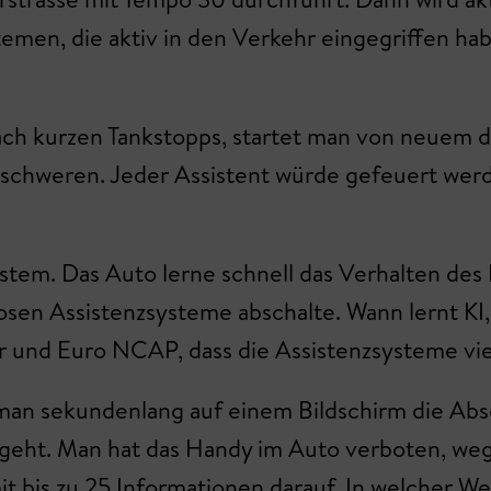
emen, die aktiv in den Verkehr eingegriffen ha
 nach kurzen Tankstopps, startet man von neuem 
rschweren. Jeder Assistent würde gefeuert wer
ystem. Das Auto lerne schnell das Verhalten des
nnlosen Assistenzsysteme abschalte. Wann lernt KI
und Euro NCAP, dass die Assistenzsysteme viel 
s man sekundenlang auf einem Bildschirm die A
k geht. Man hat das Handy im Auto verboten, we
it bis zu 25 Informationen darauf. In welcher We