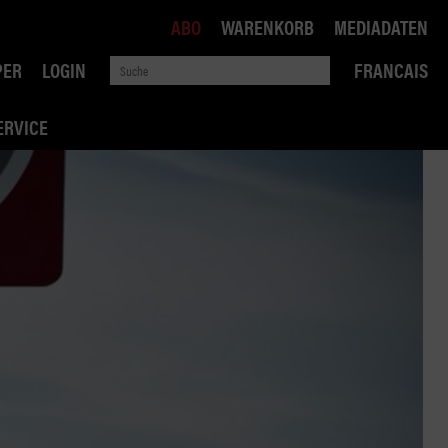
ABO
WARENKORB
MEDIADATEN
PER
LOGIN
FRANCAIS
ERVICE
ROBIN ROAD
AI RECHTSBERATUNG
VERKEHRSPOLITIK
WETTBEWERB