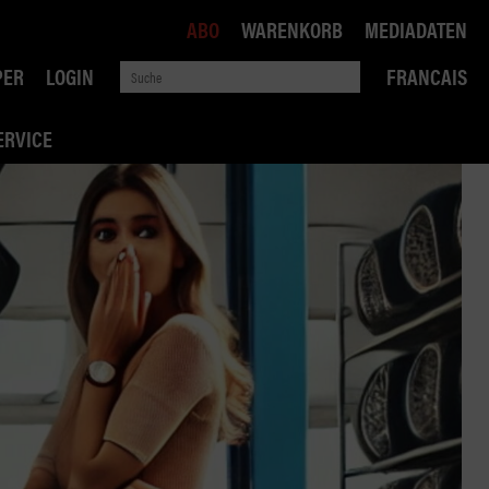
ABO
WARENKORB
MEDIADATEN
PER
LOGIN
FRANCAIS
ERVICE
ROBIN ROAD
AI RECHTSBERATUNG
VERKEHRSPOLITIK
WETTBEWERB