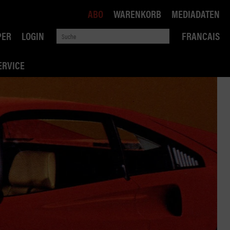
ABO
WARENKORB
MEDIADATEN
PER
LOGIN
FRANCAIS
ERVICE
ROBIN ROAD
AI RECHTSBERATUNG
VERKEHRSPOLITIK
WETTBEWERB