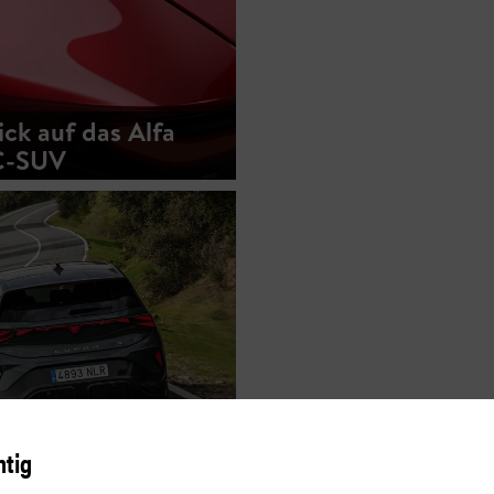
ick auf das Alfa
C-SUV
htig
orn – mehr Biss,