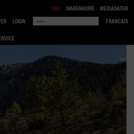
ABO
WARENKORB
MEDIADATEN
PER
LOGIN
FRANCAIS
ERVICE
ROBIN ROAD
AI RECHTSBERATUNG
VERKEHRSPOLITIK
WETTBEWERB