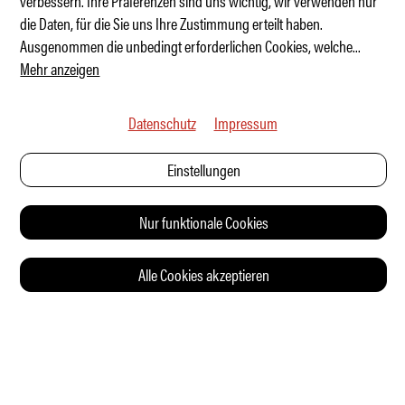
verbessern. Ihre Präferenzen sind uns wichtig, wir verwenden nur
Michèle Mouton – Queen of Speed
die Daten, für die Sie uns Ihre Zustimmung erteilt haben.
Ausgenommen die unbedingt erforderlichen Cookies, welche
...
Mehr anzeigen
Datenschutz
Impressum
Einstellungen
Nur funktionale Cookies
Alle Cookies akzeptieren
© 2026 Auto Illustrierte