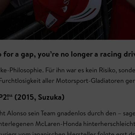
 for a gap, you’re no longer a racing dri
-Philosophie. Für ihn war es kein Risiko, sonde
 Furchtlosigkeit aller Motorsport-Gladiatoren ge
P2!“ (2015, Suzuka)
ht Alonso sein Team gnadenlos durch den – sage
 unterlegenen McLaren-Honda hinterherschleich
iers vom japanischen Hersteller folgte erst dre