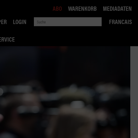
ABO
WARENKORB
MEDIADATEN
PER
LOGIN
FRANCAIS
ERVICE
ROBIN ROAD
AI RECHTSBERATUNG
VERKEHRSPOLITIK
WETTBEWERB