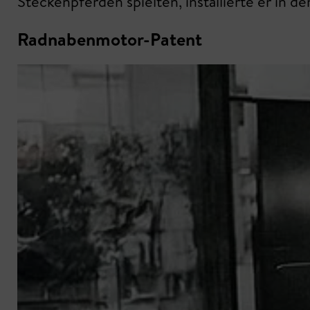
Steckenpferden spielten, installierte er in d
Radnabenmotor-Patent