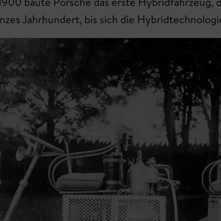
. 1900 baute Porsche das erste Hybridfahrzeug, 
ganzes Jahrhundert, bis sich die Hybridtechnolog