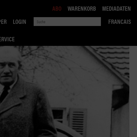
ABO
WARENKORB
MEDIADATEN
PER
LOGIN
FRANCAIS
ERVICE
ROBIN ROAD
AI RECHTSBERATUNG
VERKEHRSPOLITIK
WETTBEWERB