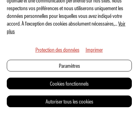
optimale et une communication pertinente sur nos sites. Nous
respectons vos préférences et nous utiliserons uniquement les
Le bus – mon ennemi naturel
données personnelles pour lesquelles vous avez indiqué votre
accord. À l'exception des cookies absolument nécessaires,
...
Voir
plus
Protection des données
Imprimer
Paramètres
Cookies fonctionnels
Autoriser tous les cookies