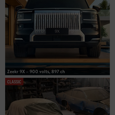
Zeekr 9X – 900 volts, 897 ch
CLASSIC