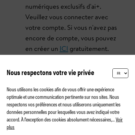
numériques exclusifs d'ai+.
Veuillez vous connecter avec
votre compte. Si vous n'avez pas
encore de compte, vous pouvez
en créer un
ICI
gratuitement.
Votre numéro de client et
d'abonnement personnel se
Nous respectons votre vie privée
trouve sur la facture
Nous utilisons les cookies afin de vous offrir une expérience
d'abonnement et sur l'emballage
optimale et une communication pertinente sur nos sites. Nous
de votre magazine.
respectons vos préférences et nous utiliserons uniquement les
données personnelles pour lesquelles vous avez indiqué votre
accord. À l'exception des cookies absolument nécessaires,
...
Voir
plus