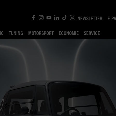
NEWSLETTER
E-P
IC
TUNING
MOTORSPORT
ECONOMIE
SERVICE
ROBIN ROAD
AI CONSEIL JURIDI
POLITIQUE DES TR
COMPÉTITION