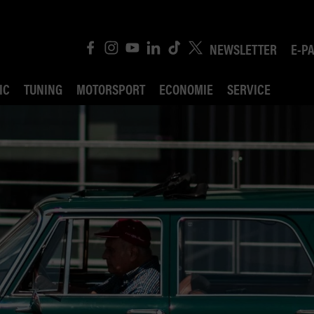
NEWSLETTER
E-P
IC
TUNING
MOTORSPORT
ECONOMIE
SERVICE
ROBIN ROAD
AI CONSEIL JURIDI
POLITIQUE DES TR
COMPÉTITION