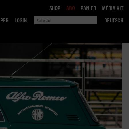
SHOP
ABO
PANIER
MÉDIA KIT
APER
LOGIN
DEUTSCH
QUE
ANSPORTS