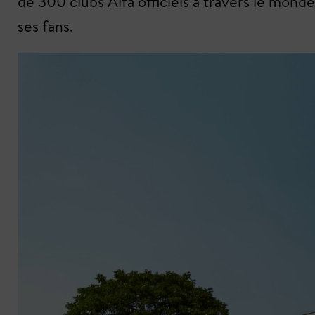
de 300 clubs Alfa officiels à travers le mon
ses fans.