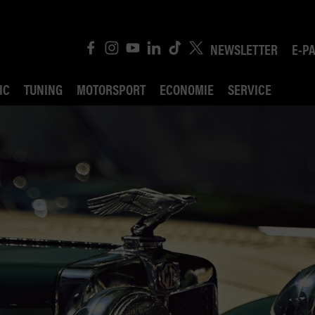
NEWSLETTER
E-P
IC
TUNING
MOTORSPORT
ECONOMIE
SERVICE
ROBIN ROAD
AI CONSEIL JURIDI
POLITIQUE DES TR
COMPÉTITION