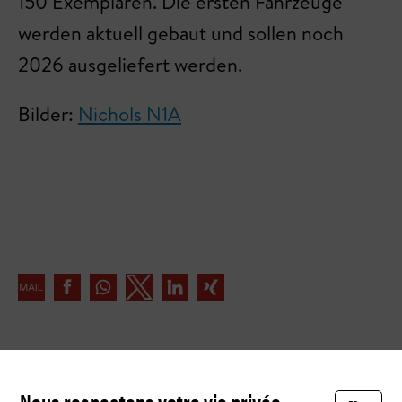
150 Exemplaren. Die ersten Fahrzeuge
werden aktuell gebaut und sollen noch
2026 ausgeliefert werden.
Bilder:
Nichols N1A
<< Retour à l'aperçu
Nous respectons votre vie privée