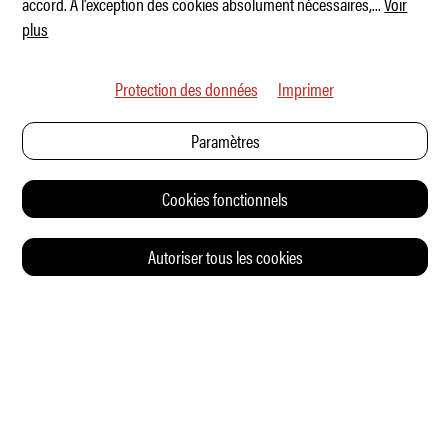
accord. À l'exception des cookies absolument nécessaires,
...
Voir
plus
Protection des données
Imprimer
Paramètres
Cookies fonctionnels
Autoriser tous les cookies
© 2026 Auto Illustrierte
CONTACT