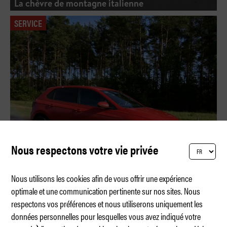
La chèvre de montagne italienne
SERVICE
Nous respectons votre vie privée
Nous utilisons les cookies afin de vous offrir une expérience
optimale et une communication pertinente sur nos sites. Nous
respectons vos préférences et nous utiliserons uniquement les
Test des pneus d'été 2026 du TCS
données personnelles pour lesquelles vous avez indiqué votre