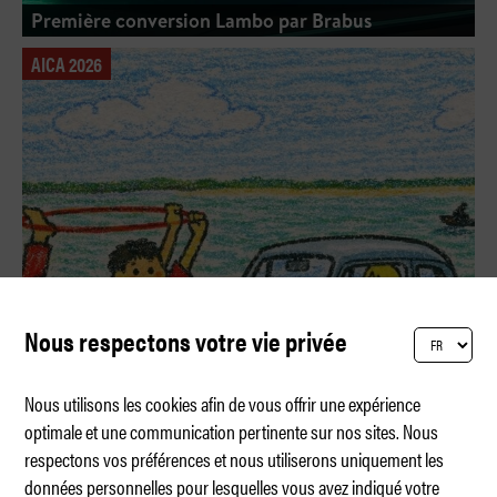
Première conversion Lambo par Brabus
AICA 2026
Nous respectons votre vie privée
Nous utilisons les cookies afin de vous offrir une expérience
optimale et une communication pertinente sur nos sites. Nous
respectons vos préférences et nous utiliserons uniquement les
Le meilleur rapport qualité-prix ?
données personnelles pour lesquelles vous avez indiqué votre