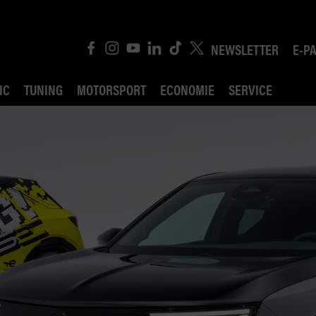
NEWSLETTER
E-P
IC
TUNING
MOTORSPORT
ECONOMIE
SERVICE
ROBIN ROAD
AI CONSEIL JURIDI
POLITIQUE DES TR
COMPÉTITION