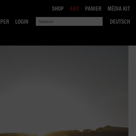
SHOP
ABO
PANIER
MÉDIA KIT
APER
LOGIN
DEUTSCH
QUE
ANSPORTS