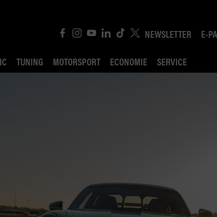
NEWSLETTER
E-P
IC
TUNING
MOTORSPORT
ECONOMIE
SERVICE
ROBIN ROAD
AI CONSEIL JURIDI
POLITIQUE DES TR
COMPÉTITION