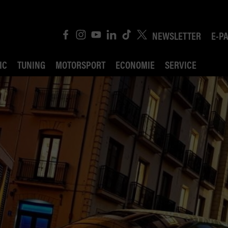
NEWSLETTER
E-P
IC
TUNING
MOTORSPORT
ECONOMIE
SERVICE
ROBIN ROAD
AI CONSEIL JURIDI
POLITIQUE DES TR
COMPÉTITION