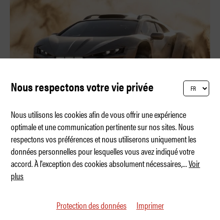
Nous respectons votre vie privée
Nous utilisons les cookies afin de vous offrir une expérience
optimale et une communication pertinente sur nos sites. Nous
respectons vos préférences et nous utiliserons uniquement les
Rezvani Dune – Huracán sous stéroïdes
données personnelles pour lesquelles vous avez indiqué votre
accord. À l'exception des cookies absolument nécessaires,
...
Voir
plus
Protection des données
Imprimer