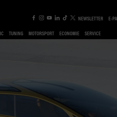
NEWSLETTER
E-P
IC
TUNING
MOTORSPORT
ECONOMIE
SERVICE
ROBIN ROAD
AI CONSEIL JURIDI
POLITIQUE DES TR
COMPÉTITION