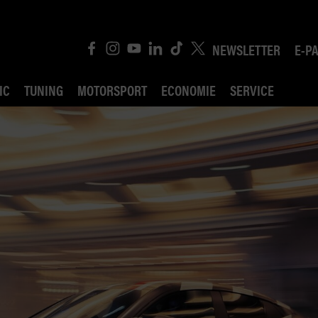
NEWSLETTER
E-P
IC
TUNING
MOTORSPORT
ECONOMIE
SERVICE
ROBIN ROAD
AI CONSEIL JURIDI
POLITIQUE DES TR
COMPÉTITION