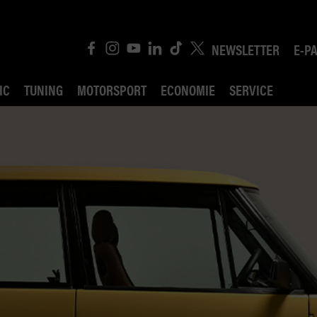
NEWSLETTER
E-P
IC
TUNING
MOTORSPORT
ECONOMIE
SERVICE
ROBIN ROAD
AI CONSEIL JURIDI
POLITIQUE DES TR
COMPÉTITION