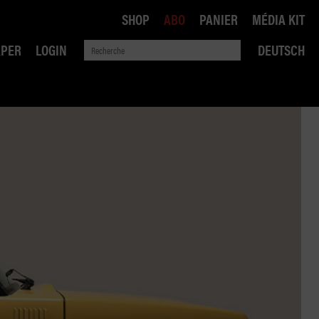
SHOP
ABO
PANIER
MÉDIA KIT
APER
LOGIN
DEUTSCH
QUE
ANSPORTS