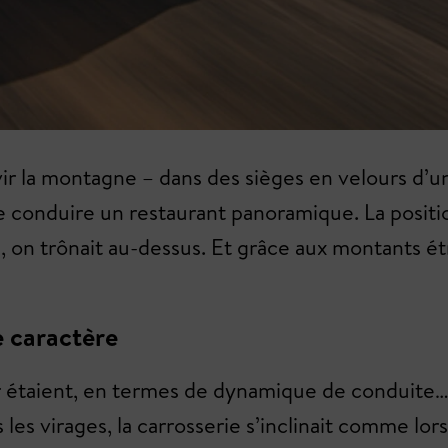
ravir la montagne – dans des sièges en velours 
e conduire un restaurant panoramique. La positio
re, on trônait au-dessus. Et grâce aux montants é
 caractère
taient, en termes de dynamique de conduite… di
s les virages, la carrosserie s’inclinait comme l