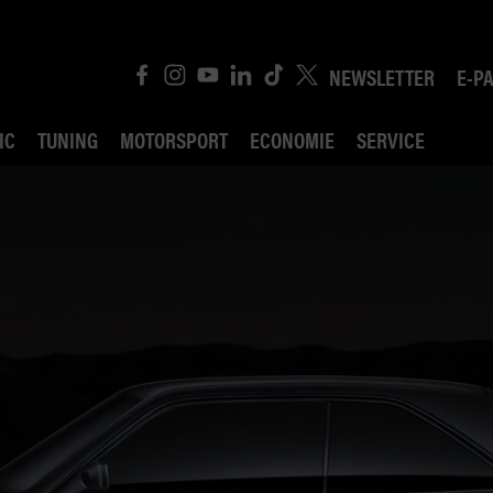
NEWSLETTER
E-P
IC
TUNING
MOTORSPORT
ECONOMIE
SERVICE
ROBIN ROAD
AI CONSEIL JURIDI
POLITIQUE DES TR
COMPÉTITION