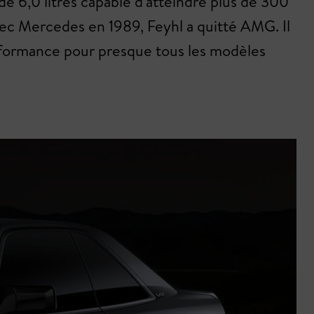
e 6,0 litres capable d'atteindre plus de 300
ec Mercedes en 1989, Feyhl a quitté AMG. Il
erformance pour presque tous les modèles