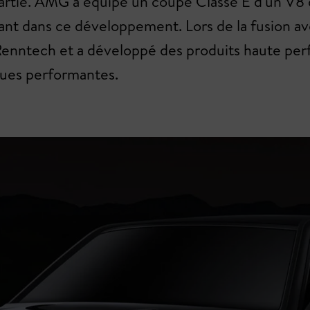
rtie. AMG a équipé un coupé Classe E d'un V8 d
ant dans ce développement. Lors de la fusion av
e Renntech et a développé des produits haute p
ues performantes.