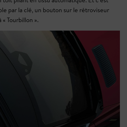
toit pliant en tissu automatique. Et c’est
 par la clé, un bouton sur le rétroviseur
« Tourbillon ».