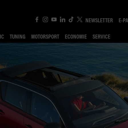
NEWSLETTER
E-P
IC
TUNING
MOTORSPORT
ECONOMIE
SERVICE
ROBIN ROAD
AI CONSEIL JURIDI
POLITIQUE DES TR
COMPÉTITION