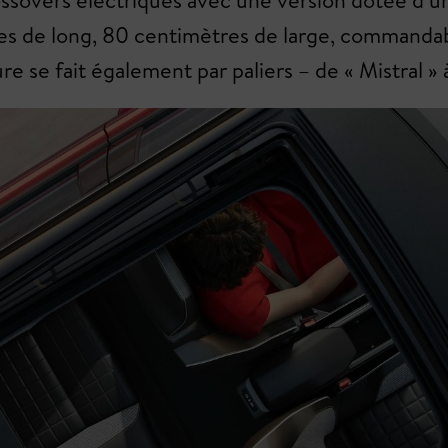
ssovers électriques avec une version dotée d’un 
es de long, 80 centimètres de large, commandable
se fait également par paliers – de « Mistral » à 